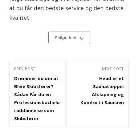
at du får den bedste service og den bedste
kvalitet.
Categories
Boligindretning
Indlægsnavigation
Previous
PREV POST
Next
NEXT POST
Drømmer du om at
Hvad er et
Post
Post
Blive Skibsfører?
Saunatæppe:
Sådan Får du en
Afslapning og
Professionsbachelo
Komfort i Saunaen
ruddannelse som
Skibsfører