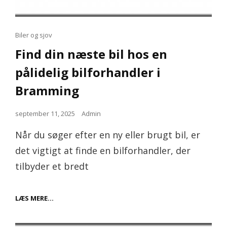
Cat
Biler og sjov
Links
Find din næste bil hos en
pålidelig bilforhandler i
Bramming
Posted
september 11, 2025
Admin
on
Når du søger efter en ny eller brugt bil, er
det vigtigt at finde en bilforhandler, der
tilbyder et bredt
FIND
LÆS MERE…
DIN
NÆSTE
BIL