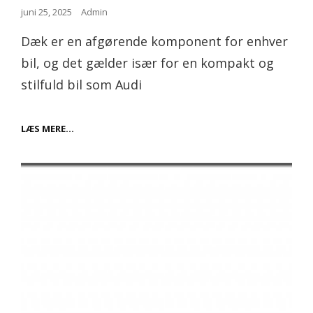
Posted
juni 25, 2025
Admin
on
Dæk er en afgørende komponent for enhver
bil, og det gælder især for en kompakt og
stilfuld bil som Audi
OPGRADER
LÆS MERE…
DIN
AUDI
A1
MED
DE
PERFEKTE
DÆK