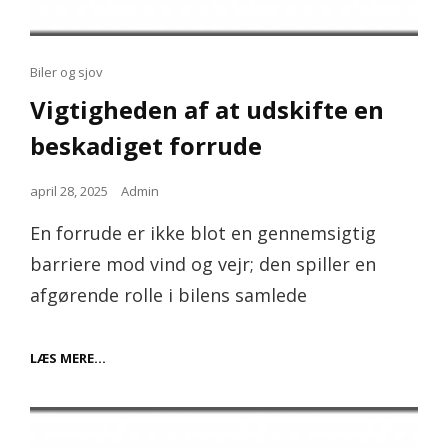
Cat
Biler og sjov
Links
Vigtigheden af at udskifte en
beskadiget forrude
Posted
april 28, 2025
Admin
on
En forrude er ikke blot en gennemsigtig
barriere mod vind og vejr; den spiller en
afgørende rolle i bilens samlede
VIGTIGHEDEN
LÆS MERE…
AF
AT
UDSKIFTE
EN
BESKADIGET