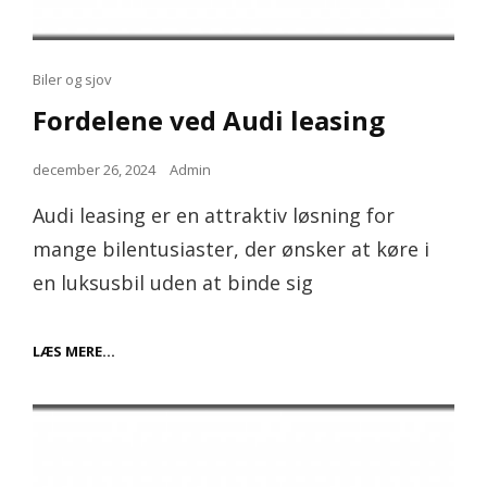
Cat
Biler og sjov
Links
Fordelene ved Audi leasing
Posted
december 26, 2024
Admin
on
Audi leasing er en attraktiv løsning for
mange bilentusiaster, der ønsker at køre i
en luksusbil uden at binde sig
FORDELENE
LÆS MERE…
VED
AUDI
LEASING