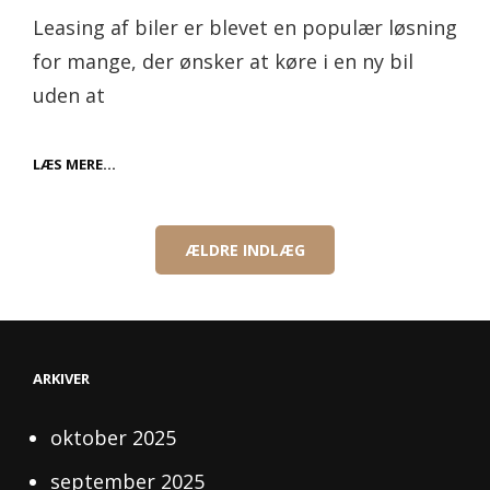
on
Leasing af biler er blevet en populær løsning
for mange, der ønsker at køre i en ny bil
uden at
FORDELENE
LÆS MERE…
VED
Navigation
LEASING
til
AF
indlæg
BILER
ÆLDRE INDLÆG
ARKIVER
oktober 2025
september 2025