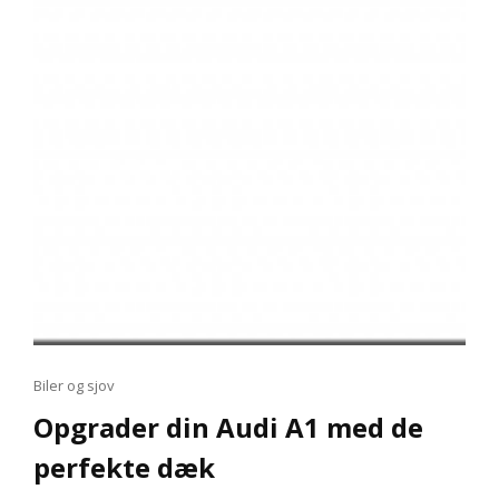
Cat
Biler og sjov
Links
Opgrader din Audi A1 med de
perfekte dæk