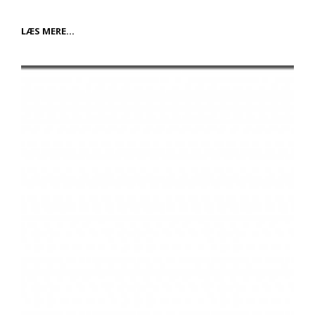
OPDAG
LÆS MERE…
FORDELENE
VED
AT
VÆLGE
EN
BRUGT
ID5