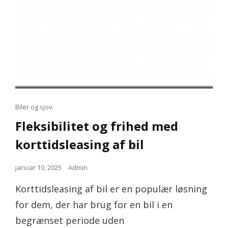
Cat
Biler og sjov
Links
Fleksibilitet og frihed med
korttidsleasing af bil
Posted
januar 10, 2025
Admin
on
Korttidsleasing af bil er en populær løsning
for dem, der har brug for en bil i en
begrænset periode uden