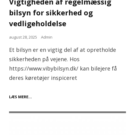
Vigtigheden af regelmæssig
bilsyn for sikkerhed og
vedligeholdelse
Posted
august 28, 2025
Admin
on
Et bilsyn er en vigtig del af at opretholde
sikkerheden på vejene. Hos
https://www.vibybilsyn.dk/ kan bilejere få
deres køretøjer inspiceret
VIGTIGHEDEN
LÆS MERE…
AF
REGELMÆSSIG
BILSYN
FOR
SIKKERHED
OG
VEDLIGEHOLDELSE