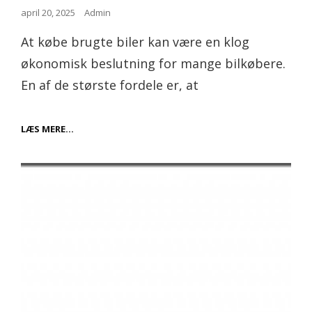
Posted
april 20, 2025
Admin
on
At købe brugte biler kan være en klog
økonomisk beslutning for mange bilkøbere.
En af de største fordele er, at
FORDELE
LÆS MERE…
VED
AT
KØBE
BRUGTE
BILER