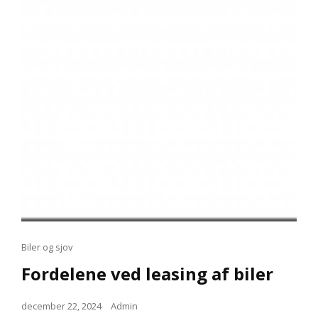
Cat
Biler og sjov
Links
Fordelene ved leasing af biler
Posted
december 22, 2024
Admin