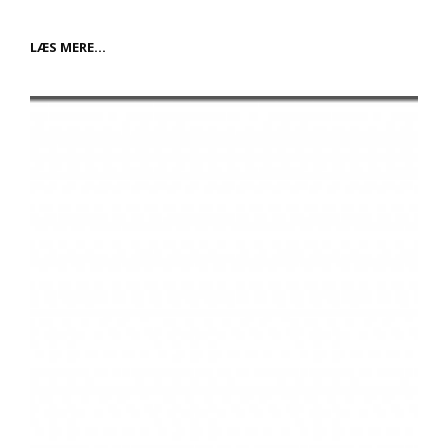
SÅDAN
LÆS MERE…
VÆLGER
DU
DEN
RETTE
KØRESKOLE