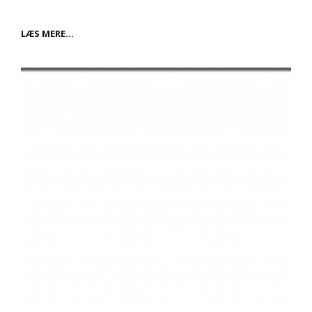
FLEKSIBILITET
LÆS MERE…
OG
FRIHED
MED
KORTTIDSLEASING
AF
BIL