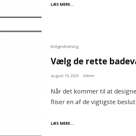
SETION
LÆS MERE…
Cat
Boligindretning
Links
Vælg de rette badevæ
Posted
august 19, 2025
Admin
on
Når det kommer til at designe
fliser en af de vigtigste beslu
VÆLG
LÆS MERE…
DE
RETTE