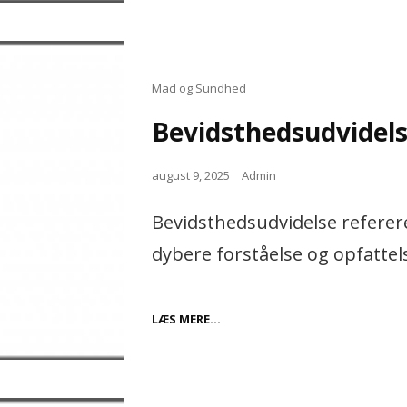
BADEVÆRELSEFLISER
TIL
DIT
HJEM
Cat
Mad og Sundhed
Links
Bevidsthedsudvidels
Posted
august 9, 2025
Admin
on
Bevidsthedsudvidelse referere
dybere forståelse og opfattel
BEVIDSTHEDSUDVIDELSE
LÆS MERE…
OG
DETS
BETYDNING