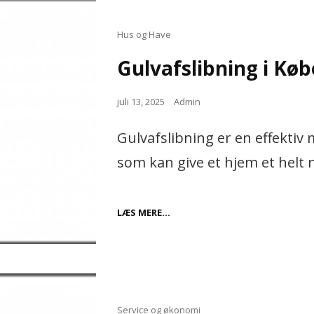
LÆNESTOLE
Cat
Hus og Have
Links
Gulvafslibning i Kø
Posted
juli 13, 2025
Admin
on
Gulvafslibning er en effektiv 
som kan give et hjem et helt 
GULVAFSLIBNING
LÆS MERE…
I
KØBENHAVN
Cat
Service og økonomi