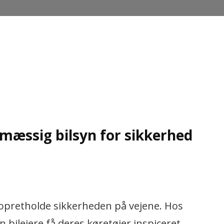
lmæssig bilsyn for sikkerhed
at opretholde sikkerheden på vejene. Hos
 bilejere få deres køretøjer inspiceret