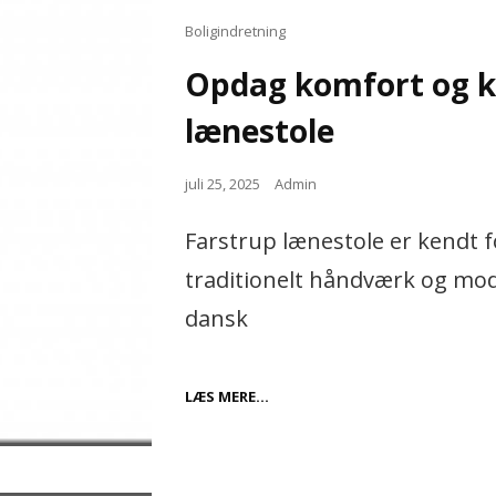
I
MODERNE
Cat
Boligindretning
BOLIGINDRETNING
Links
Opdag komfort og k
lænestole
Posted
juli 25, 2025
Admin
on
Farstrup lænestole er kendt 
traditionelt håndværk og mod
dansk
OPDAG
LÆS MERE…
KOMFORT
OG
KVALITET
MED
FARSTRUP