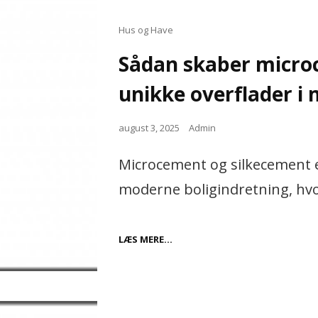
Cat
Hus og Have
Links
Sådan skaber micro
unikke overflader i
Posted
august 3, 2025
Admin
on
Microcement og silkecement er
moderne boligindretning, hvor
SÅDAN
LÆS MERE…
SKABER
MICROCEMENT
OG
SILKECEMENT
UNIKKE
OVERFLADER