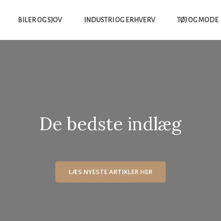
BILER OG SJOV
INDUSTRI OG ERHVERV
TØJ OG MODE
yheder Fra Tech Verdenen Og Meget Mere
De bedste indlæg
LÆS
LÆS NYESTE ARTIKLER HER
NYESTE
ARTIKLER
HER