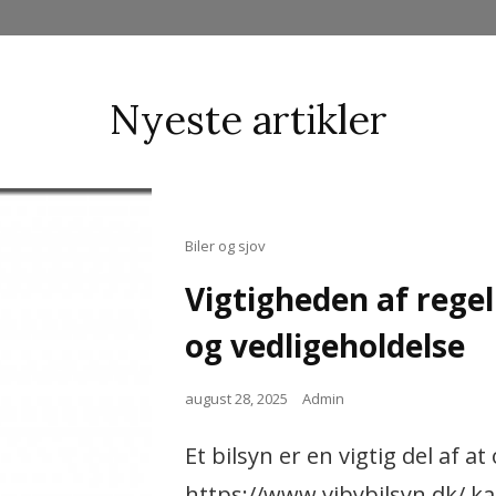
Nyeste artikler
Cat
Biler og sjov
Links
Vigtigheden af rege
og vedligeholdelse
Posted
august 28, 2025
Admin
on
Et bilsyn er en vigtig del af 
https://www.vibybilsyn.dk/ kan