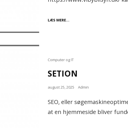
VIGTIGHEDEN
LÆS MERE…
AF
REGELMÆSSIG
BILSYN
FOR
SIKKERHED
OG
VEDLIGEHOLDELSE
Cat
Computer og IT
Links
SETION
Posted
august 25, 2025
Admin
on
SEO, eller søgemaskineoptimer
at en hjemmeside bliver funde