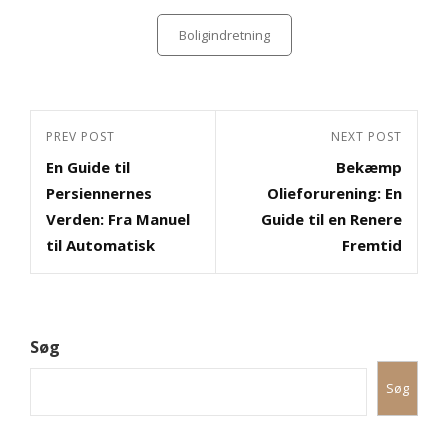
Categories
Boligindretning
Indlægsnavigation
Previous
PREV POST
Next
NEXT POST
En Guide til
Bekæmp
Post
Post
Persiennernes
Olieforurening: En
Verden: Fra Manuel
Guide til en Renere
til Automatisk
Fremtid
Søg
Søg