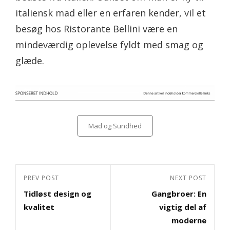
italiensk mad eller en erfaren kender, vil et
besøg hos Ristorante Bellini være en
mindeværdig oplevelse fyldt med smag og
glæde.
Categories
Mad og Sundhed
Indlægsnavigation
Previous
PREV POST
Next
NEXT POST
Tidløst design og
Gangbroer: En
Post
Post
kvalitet
vigtig del af
moderne