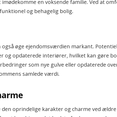
at imødekomme en voksende familie. Ved at om
unktionel og behagelig bolig.
n også øge ejendomsværdien markant. Potentiel
er og opdaterede interiører, hvilket kan gøre bo
orbedringer som nye gulve eller opdaterede ove
ndommens samlede værdi.
charme
e den oprindelige karakter og charme ved ældre 