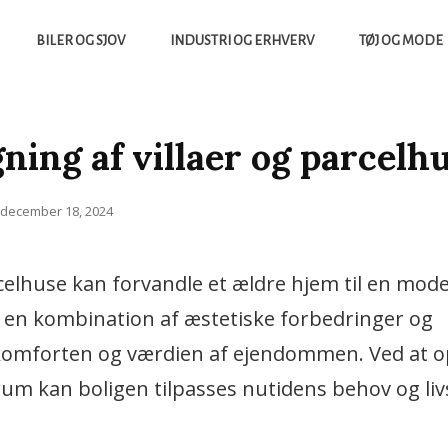
BILER OG SJOV
INDUSTRI OG ERHVERV
TØJ OG MODE
yheder Fra Tech Verdenen Og Meget Mere
ing af villaer og parcelh
Posted
december 18, 2024
on
celhuse kan forvandle et ældre hjem til en mod
e en kombination af æstetiske forbedringer og
 komforten og værdien af ejendommen. Ved at 
rum kan boligen tilpasses nutidens behov og livs