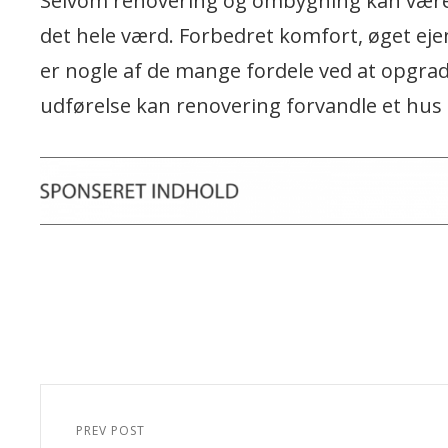
Selvom renovering og ombygning kan være e
det hele værd. Forbedret komfort, øget ejen
er nogle af de mange fordele ved at opgra
udførelse kan renovering forvandle et hus
Indlægsnavigation
PREV POST
Previous