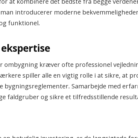
for at kombinere det bedste fra begge verdener
 at man introducerer moderne bekvemmeligheder
 og funktionel.
 ekspertise
er ombygning kræver ofte professionel vejledni
kere spiller alle en vigtig rolle i at sikre, at pr
ige bygningsreglementer. Samarbejde med erfa
 faldgruber og sikre et tilfredsstillende result