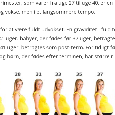
rimester, som varer fra uge 27 til uge 40, er en
 og vokse, men i et langsommere tempo.
or at være fuldt udvokset. En graviditet i fuld 
 41 uger. babyer, der fødes før 37 uger, betragt
r 41 uger, betragtes som post-term. For tidligt f
 børn, der fødes efter terminen, har større ri