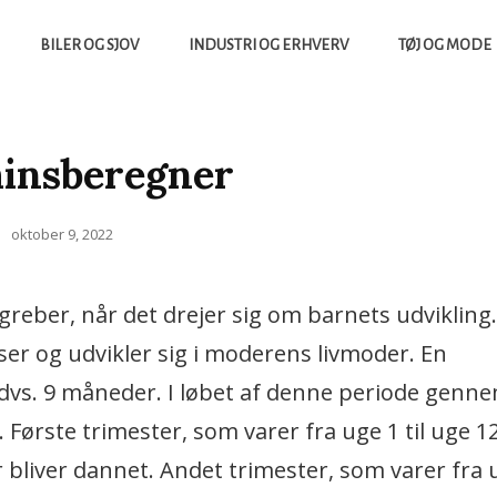
BILER OG SJOV
INDUSTRI OG ERHVERV
TØJ OG MODE
yheder Fra Tech Verdenen Og Meget Mere
insberegner
Posted
oktober 9, 2022
on
greber, når det drejer sig om barnets udvikling.
ser og udvikler sig i moderens livmoder. En
, dvs. 9 måneder. I løbet af denne periode genn
 Første trimester, som varer fra uge 1 til uge 12
bliver dannet. Andet trimester, som varer fra u