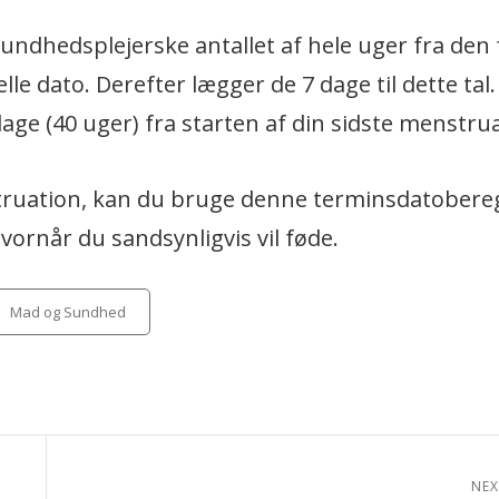
sundhedsplejerske antallet af hele uger fra den 
le dato. Derefter lægger de 7 dage til dette tal. 
dage (40 uger) fra starten af din sidste menstru
struation, kan du bruge denne terminsdatobere
 hvornår du sandsynligvis vil føde.
tegories
Mad og Sundhed
NEX
Next